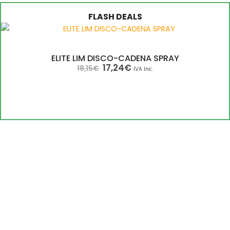
ELITE LIM DISCO-CADENA SPRAY
El
El
17,24
€
18,15
€
IVA Inc.
precio
precio
original
actual
era:
es:
18,15€.
17,24€.