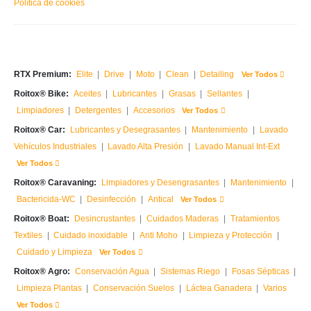
Política de cookies
RTX Premium:
Elite
|
Drive
|
Moto
|
Clean
|
Detailing
Ver Todos
Roitox® Bike:
Aceites
|
Lubricantes
|
Grasas
|
Sellantes
|
Limpiadores
|
Detergentes
|
Accesorios
Ver Todos
Roitox® Car:
Lubricantes y Desegrasantes
|
Mantenimiento
|
Lavado
Vehículos Industriales
|
Lavado Alta Presión
|
Lavado Manual Int-Ext
Ver Todos
Roitox® Caravaning:
Limpiadores y Desengrasantes
|
Mantenimiento
|
Bactericida-WC
|
Desinfección
|
Antical
Ver Todos
Roitox® Boat:
Desincrustantes
|
Cuidados Maderas
|
Tratamientos
Textiles
|
Cuidado inoxidable
|
Anti Moho
|
Limpieza y Protección
|
Cuidado y Limpieza
Ver Todos
Roitox® Agro:
Conservación Agua
|
Sistemas Riego
|
Fosas Sépticas
|
Limpieza Plantas
|
Conservación Suelos
|
Láctea Ganadera
|
Varios
Ver Todos