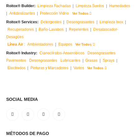
Roitox® Builder:
Limpieza Fachadas
|
Limpieza Suelos
|
Humedades
|
Antideslizantes
|
Protección Vidrio
Ver Todos
Roitox® Services:
Detergentes
|
Desengrasantes
|
Limpieza Inox
|
Recuperadores
|
Baño-Lavabos
|
Repelentes
|
Desatascador-
Desagües
Línea Air
:
Ambientadores
|
Equipos
Ver Todos
Roitox® Industry:
Cianocliratos-Anaerobicos
Desengrasantes
Pavimentos
Desengrasantes
Lubricantes
|
Grasas
|
Sprays
|
Electrodos
|
Pinturas y Marcadores
|
Varios
Ver Todos
SOCIAL MEDIA
MÉTODOS DE PAGO