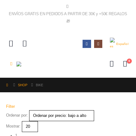
ENVÍOS GRATIS EN PEDIDOS A PARTIR DE 30€ y +50€ REGALOS
🎁
IR AL SHOP!
Español
0
SHOP
BIKE
Filter
Ordenar por:
Mostrar:
1