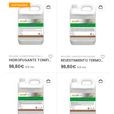
DESTACADO
BUILDER
,
HIDROFUGACIÓN
,
LIMPIEZA FACHADAS
BUILDER
,
LIMPIEZA FACHADAS
,
PINTURAS ANT
HIDROFUGANTE TONIFICANTE BASE ACUOSA. MODIFICA LIGERAMENTE LA SUPERFICIE
REVESTIMIENTO TERMOAISLANTE FONOABSOBENTE FOTOCATALÍTICO
96,80
€
96,80
€
IVA Inc.
IVA Inc.