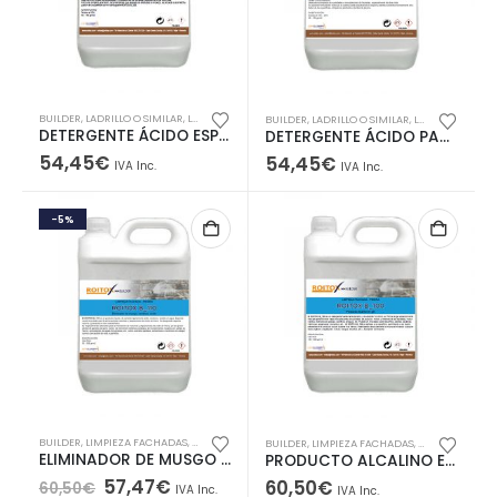
BUILDER
,
LADRILLO O SIMILAR
,
LIMPIEZA FACHADAS
BUILDER
,
LADRILLO O SIMILAR
,
LIMPIEZA FACHADAS
DETERGENTE ÁCIDO ESPECIAL LIMPIEZA FACHADAS OBRA VISTA
DETERGENTE ÁCIDO PARA LIMPIEZA DE OBRA VISTA
54,45
€
54,45
€
IVA Inc.
IVA Inc.
-5%
BUILDER
,
LIMPIEZA FACHADAS
,
OFERTAS
,
PIEDRA
BUILDER
,
LIMPIEZA FACHADAS
,
PIEDRA
ELIMINADOR DE MUSGO VERDINES OXIDO FERRUGINOSO
PRODUCTO ALCALINO EN GEL
El
El
57,47
€
60,50
€
60,50
€
IVA Inc.
IVA Inc.