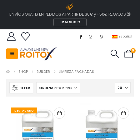
ENVÍOS GRATIS EN PEDIDOS A PARTIR DE 30€ y +50€ REGALOS 🎁
IR AL SHOP!
Español
0
SHOP
BUILDER
LIMPIEZA FACHADAS
FILTER
DESTACADO