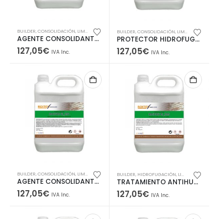
BUILDER
,
CONSOLIDACIÓN
,
LIMPIEZA FACHADAS
BUILDER
,
CONSOLIDACIÓN
,
LIMPIEZA FACHADAS
AGENTE CONSOLIDANTE PARA SUPERFICIES DESGASTADAS – NO DEJA CAPA
PROTECTOR HIDROFUGANTE DE EFECTO CONSOLIDANTE
127,05
€
127,05
€
IVA Inc.
IVA Inc.
BUILDER
,
CONSOLIDACIÓN
,
LIMPIEZA FACHADAS
BUILDER
,
HIDROFUGACIÓN
,
LIMPIEZA FACHADAS
AGENTE CONSOLIDANTE PARA SUPERFICIES DESGASTADAS
TRATAMIENTO ANTIHUMEDAD PARA LADRILLO Y TERRACOTA
127,05
€
127,05
€
IVA Inc.
IVA Inc.