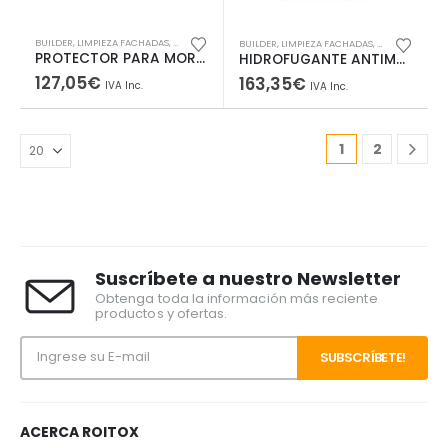
BUILDER
,
LIMPIEZA FACHADAS
,
OLEOFUGACIÓN
BUILDER
,
LIMPIEZA FACHADAS
,
OLEOFUGACIÓ
PROTECTOR PARA MORTERO MONOCAPA. PRESERVA COLOR ACTUAL
HIDROFUGANTE ANTIMANCHA BASE ACUOSA
127,05
€
163,35
€
IVA Inc.
IVA Inc.
1
2
Suscríbete a nuestro Newsletter
Obtenga toda la información más reciente
productos y ofertas.
ACERCA ROITOX