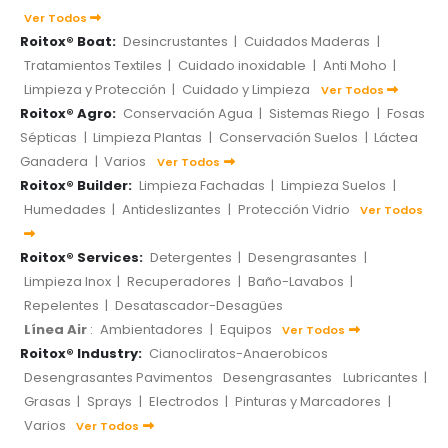
Ver Todos
Roitox® Boat:
Desincrustantes
|
Cuidados Maderas
|
Tratamientos Textiles
|
Cuidado inoxidable
|
Anti Moho
|
Limpieza y Protección
|
Cuidado y Limpieza
Ver Todos
Roitox® Agro:
Conservación Agua
|
Sistemas Riego
|
Fosas
Sépticas
|
Limpieza Plantas
|
Conservación Suelos
|
Láctea
Ganadera
|
Varios
Ver Todos
Roitox® Builder:
Limpieza Fachadas
|
Limpieza Suelos
|
Humedades
|
Antideslizantes
|
Protección Vidrio
Ver Todos
Roitox® Services:
Detergentes
|
Desengrasantes
|
Limpieza Inox
|
Recuperadores
|
Baño-Lavabos
|
Repelentes
|
Desatascador-Desagües
Línea Air
:
Ambientadores
|
Equipos
Ver Todos
Roitox® Industry:
Cianocliratos-Anaerobicos
Desengrasantes Pavimentos
Desengrasantes
Lubricantes
|
Grasas
|
Sprays
|
Electrodos
|
Pinturas y Marcadores
|
Varios
Ver Todos