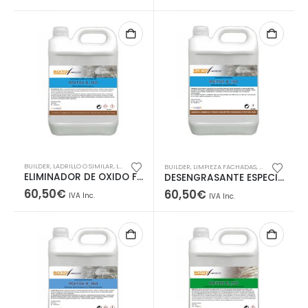
precio
precio
original
actual
era:
es:
60,50€.
57,47€.
BUILDER
,
LADRILLO O SIMILAR
,
LIMPIEZA FACHADAS
BUILDER
,
LIMPIEZA FACHADAS
,
PINTADAS
ELIMINADOR DE OXIDO FERRUGINOSO
DESENGRASANTE ESPECIAL PARA FACHADAS
60,50
€
60,50
€
IVA Inc.
IVA Inc.