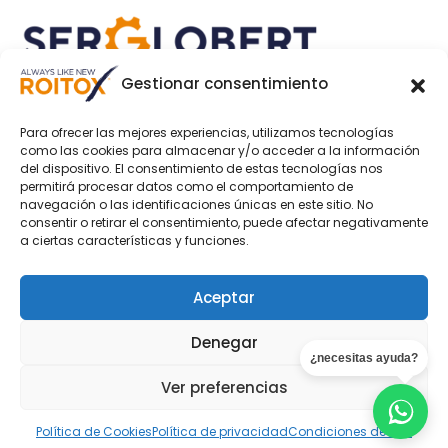
Gestionar consentimiento
SOCIAL MEDIA
Para ofrecer las mejores experiencias, utilizamos tecnologías
como las cookies para almacenar y/o acceder a la información
del dispositivo. El consentimiento de estas tecnologías nos
permitirá procesar datos como el comportamiento de
navegación o las identificaciones únicas en este sitio. No
consentir o retirar el consentimiento, puede afectar negativamente
MÉTODOS DE PAGO
a ciertas características y funciones.
Aceptar
Denegar
¿necesitas ayuda?
© 2024 Todos los derechos reservados · ROITOX® de
Ver preferencias
Serglobert Hispania S.L. -
by Torrent Studio®
Política de Cookies
Política de privacidad
Condiciones de Uso