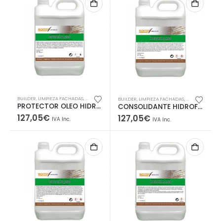
BUILDER
,
LIMPIEZA FACHADAS
,
OLEOFUGACIÓN
BUILDER
,
LIMPIEZA FACHADAS
,
OLEOFUGACIÓ
PROTECTOR OLEO HIDRO-REPELENTE PARA PIEDRA ECOLÓGICO SIN CAPA NO BRILLO
CONSOLIDANTE HIDROFUGANTE ANTIADHERENTE
127,05
€
127,05
€
IVA Inc.
IVA Inc.