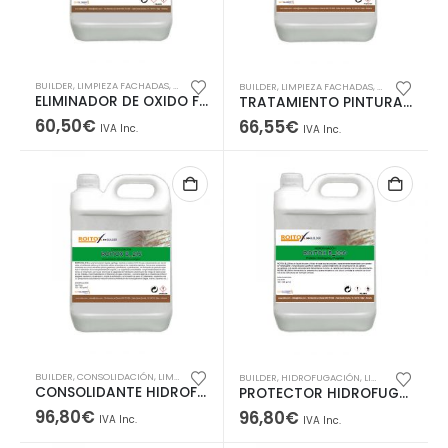
BUILDER
,
LIMPIEZA FACHADAS
,
PINTADAS
BUILDER
,
LIMPIEZA FACHADAS
,
PINTURAS ANT
ELIMINADOR DE OXIDO FERRUGINOSO EN FACHADAS + PINTADAS
TRATAMIENTO PINTURA FONOABSORBENTE ANTICONDENSACIÓN
60,50
€
66,55
€
IVA Inc.
IVA Inc.
BUILDER
,
CONSOLIDACIÓN
,
LIMPIEZA FACHADAS
BUILDER
,
HIDROFUGACIÓN
,
LIMPIEZA FACHADAS
CONSOLIDANTE HIDROFUGANTE ECOLÓGICO
PROTECTOR HIDROFUGANTE Y FUNGICIDA
96,80
€
96,80
€
IVA Inc.
IVA Inc.