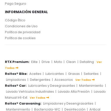
Pago Seguro
INFORMACIÓN GENERAL
Código Ético
Condiciones de Uso
Política de privacidad
Política de cookies
RTX Premium:
Elite
|
Drive
|
Moto
|
Clean
|
Detailing
Ver
Todos
Roitox® Bike:
Aceites
|
Lubricantes
|
Grasas
|
Sellantes
|
Limpiadores
|
Detergentes
|
Accesorios
Ver Todos
Roitox® Car:
Lubricantes y Desegrasantes
|
Mantenimiento
|
Lavado Vehículos Industriales
|
Lavado Alta Presión
|
Lavado
Manual Int-Ext
Ver Todos
Roitox® Caravaning:
Limpiadores y Desengrasantes
|
Mantenimiento
|
Bactericida-WC
|
Desinfección
|
Antical