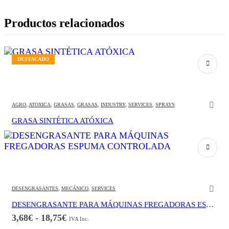
Productos relacionados
DESTACADO
AGRO
,
ATOXICA
,
GRASAS
,
GRASAS
,
INDUSTRY
,
SERVICES
,
SPRAYS
GRASA SINTÉTICA ATÓXICA
Este producto tiene múltiples variantes. Las opciones se pueden elegir en la página de producto
DESENGRASANTES
,
MECÁNICO
,
SERVICES
DESENGRASANTE PARA MÁQUINAS FREGADORAS ESPUMA CONTROLADA
Rango
3,68
€
-
18,75
€
IVA Inc.
de