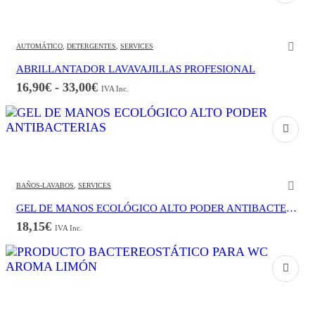
hasta
102,85€
AUTOMÁTICO
,
DETERGENTES
,
SERVICES
ABRILLANTADOR LAVAVAJILLAS PROFESIONAL
Rango
16,90
€
-
33,00
€
IVA Inc.
de
precios:
desde
16,90€
hasta
33,00€
BAÑOS-LAVABOS
,
SERVICES
GEL DE MANOS ECOLÓGICO ALTO PODER ANTIBACTERIAS
18,15
€
IVA Inc.