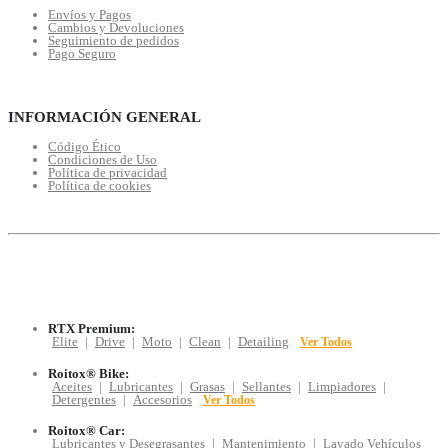
Envíos y Pagos
Cambios y Devoluciones
Seguimiento de pedidos
Pago Seguro
INFORMACIÓN GENERAL
Código Ético
Condiciones de Uso
Política de privacidad
Política de cookies
RTX Premium:
Elite
|
Drive
|
Moto
|
Clean
|
Detailing
Ver Todos
Roitox® Bike:
Aceites
|
Lubricantes
|
Grasas
|
Sellantes
|
Limpiadores
|
Detergentes
|
Accesorios
Ver Todos
Roitox® Car:
Lubricantes y Desegrasantes
|
Mantenimiento
|
Lavado Vehículos