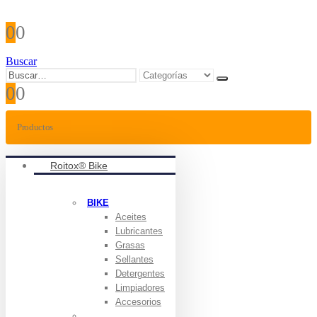
0
0
Buscar
0
0
Productos
Roitox® Bike
BIKE
Aceites
Lubricantes
Grasas
Sellantes
Detergentes
Limpiadores
Accesorios