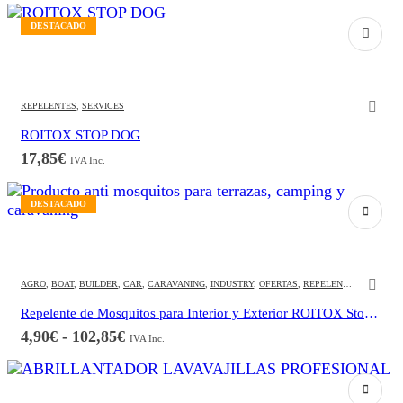
precios:
desde
DESTACADO
3,68€
hasta
18,75€
REPELENTES
,
SERVICES
ROITOX STOP DOG
17,85
€
IVA Inc.
DESTACADO
Este producto tiene múltiples variantes. Las opciones se pueden elegir en la página de producto
AGRO
,
BOAT
,
BUILDER
,
CAR
,
CARAVANING
,
INDUSTRY
,
OFERTAS
,
REPELENTES
,
SERVICE
Repelente de Mosquitos para Interior y Exterior ROITOX Stop Insect
Rango
4,90
€
-
102,85
€
IVA Inc.
de
precios:
Este producto tiene múltiples variantes. Las opciones se pueden elegir en la página de producto
desde
4,90€