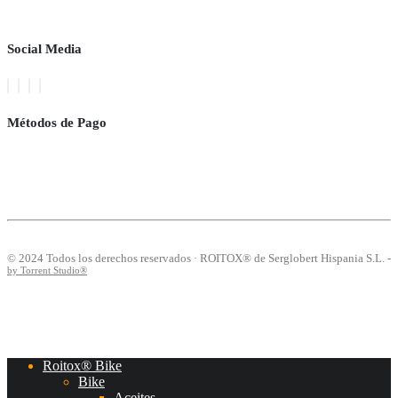
Social Media
Métodos de Pago
© 2024 Todos los derechos reservados · ROITOX® de Serglobert Hispania S.L. -
by Torrent Studio®
Roitox® Bike
Bike
Aceites