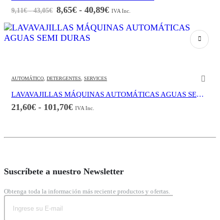
Rango
8,65
€
-
40,89
€
Rango
9,11
€
-
43,05
€
IVA Inc.
de
de
precios:
precios:
desde
desde
9,11€
Este producto tiene múltiples variantes. Las opciones se pueden elegir en la página de producto
8,65€
hasta
43,05€
hasta
40,89€
AUTOMÁTICO
,
DETERGENTES
,
SERVICES
LAVAVAJILLAS MÁQUINAS AUTOMÁTICAS AGUAS SEMI DURAS
Rango
21,60
€
-
101,70
€
IVA Inc.
de
precios:
desde
21,60€
hasta
101,70€
Suscríbete a nuestro Newsletter
Obtenga toda la información más reciente productos y ofertas.