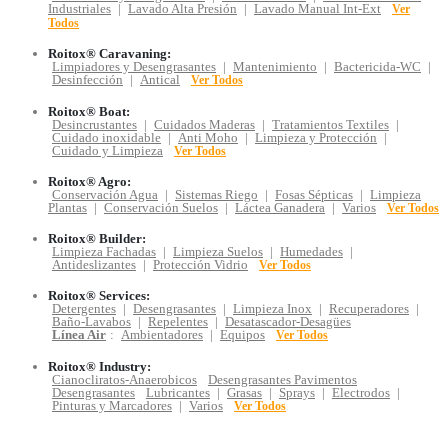
Industriales
|
Lavado Alta Presión
|
Lavado Manual Int-Ext
Ver
Todos
Roitox® Caravaning:
Limpiadores y Desengrasantes
|
Mantenimiento
|
Bactericida-WC
|
Desinfección
|
Antical
Ver Todos
Roitox® Boat:
Desincrustantes
|
Cuidados Maderas
|
Tratamientos Textiles
|
Cuidado inoxidable
|
Anti Moho
|
Limpieza y Protección
|
Cuidado y Limpieza
Ver Todos
Roitox® Agro:
Conservación Agua
|
Sistemas Riego
|
Fosas Sépticas
|
Limpieza
Plantas
|
Conservación Suelos
|
Láctea Ganadera
|
Varios
Ver Todos
Roitox® Builder:
Limpieza Fachadas
|
Limpieza Suelos
|
Humedades
|
Antideslizantes
|
Protección Vidrio
Ver Todos
Roitox® Services:
Detergentes
|
Desengrasantes
|
Limpieza Inox
|
Recuperadores
|
Baño-Lavabos
|
Repelentes
|
Desatascador-Desagües
Línea Air
:
Ambientadores
|
Equipos
Ver Todos
Roitox® Industry:
Cianocliratos-Anaerobicos
Desengrasantes Pavimentos
Desengrasantes
Lubricantes
|
Grasas
|
Sprays
|
Electrodos
|
Pinturas y Marcadores
|
Varios
Ver Todos