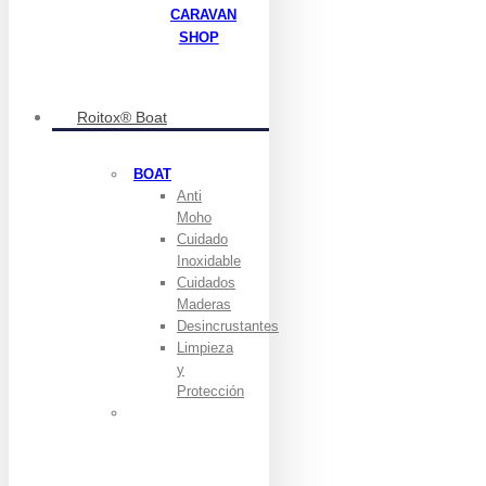
CARAVAN
SHOP
Roitox® Boat
BOAT
Anti
Moho
Cuidado
Inoxidable
Cuidados
Maderas
Desincrustantes
Limpieza
y
Protección
ENCUENTRA
TODO LOS