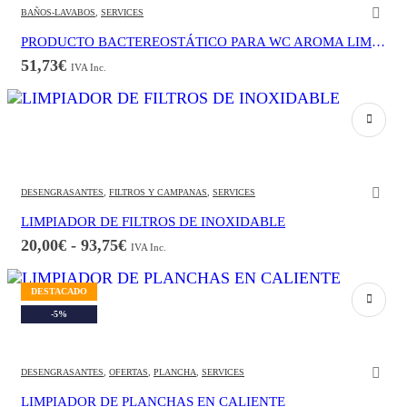
BAÑOS-LAVABOS
,
SERVICES
PRODUCTO BACTEREOSTÁTICO PARA WC AROMA LIMÓN
51,73
€
IVA Inc.
Este producto tiene múltiples variantes. Las opciones se pueden elegir en la página de producto
DESENGRASANTES
,
FILTROS Y CAMPANAS
,
SERVICES
LIMPIADOR DE FILTROS DE INOXIDABLE
Rango
20,00
€
-
93,75
€
IVA Inc.
de
precios:
Este producto tiene múltiples variantes. Las opciones se pueden elegir en la página de producto
desde
DESTACADO
20,00€
-5%
hasta
93,75€
DESENGRASANTES
,
OFERTAS
,
PLANCHA
,
SERVICES
LIMPIADOR DE PLANCHAS EN CALIENTE