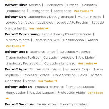
Roitox® Bike:
Aceites
|
Lubricantes
|
Grasas
|
Sellantes
|
Limpiadores
|
Detergentes
|
Accesorios
Ver Todos
Roitox® Car:
Lubricantes y Desegrasantes
|
Mantenimiento
|
Lavado Vehículos Industriales
|
Lavado Alta Presión
|
Lavado
Manual Int-Ext
Ver Todos
Roitox® Caravaning:
Limpiadores y Desengrasantes
|
Mantenimiento
|
Bactericida-WC
|
Desinfección
|
Antical
Ver Todos
Roitox® Boat:
Desincrustantes
|
Cuidados Maderas
|
Tratamientos Textiles
|
Cuidado inoxidable
|
Anti Moho
|
Limpieza y Protección
|
Cuidado y Limpieza
Ver Todos
Roitox® Agro:
Conservación Agua
|
Sistemas Riego
|
Fosas
Sépticas
|
Limpieza Plantas
|
Conservación Suelos
|
Láctea
Ganadera
|
Varios
Ver Todos
Roitox® Builder:
Limpieza Fachadas
|
Limpieza Suelos
|
Humedades
|
Antideslizantes
|
Protección Vidrio
Ver Todos
Roitox® Services:
Detergentes
|
Desengrasantes
|