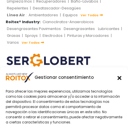
Limpieza Inox
|
Recuperadores
|
Baño-Lavabos
|
Repelentes
|
Desatascador-Desagües
Línea Air
:
Ambientadores
|
Equipos
Ver Todos
Roitox® Industry:
Cianocliratos-Anaerobicos
Desengrasantes Pavimentos
Desengrasantes
Lubricantes
|
Grasas
|
Sprays
|
Electrodos
|
Pinturas y Marcadores
|
Varios
Ver Todos
Gestionar consentimiento
SOCIAL MEDIA
Para ofrecer las mejores experiencias, utilizamos tecnologías
como las cookies para almacenar y/o acceder a la información
del dispositivo. El consentimiento de estas tecnologías nos
permitirá procesar datos como el comportamiento de
navegación o las identificaciones únicas en este sitio. No
MÉTODOS DE PAGO
consentir o retirar el consentimiento, puede afectar negativamente
a ciertas características y funciones.