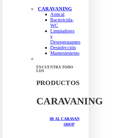
CARAVANING
Antical
Bactericida-
WC
Limpiadores
y
Desengrasantes
Desinfección
Mantenimiento
ENCUENTRA TODO
LOS
PRODUCTOS
CARAVANING
IR AL CARAVAN
SHOP