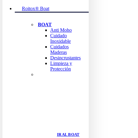
Roitox® Boat
BOAT
Anti Moho
Cuidado
Inoxidable
Cuidados
Maderas
Desincrustantes
Limpieza y
Protección
ENCUENTRA TODO
LOS
PRODUCTOS
BOAT
IR AL BOAT