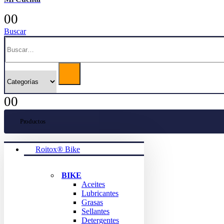
0
0
Buscar
0
0
Productos
Roitox® Bike
BIKE
Aceites
Lubricantes
Grasas
Sellantes
Detergentes