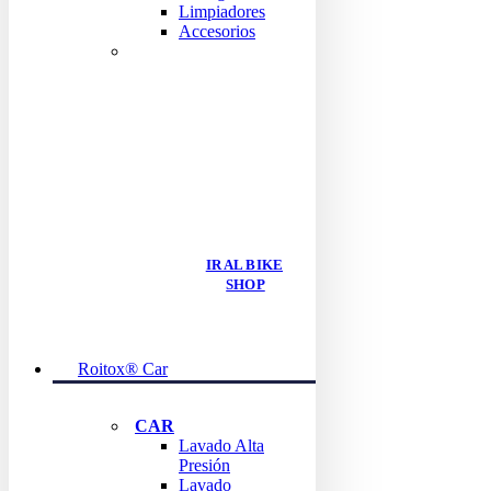
Limpiadores
Accesorios
ENCUENTRA TODO
LOS
PRODUCTOS
BIKE
IR AL BIKE
SHOP
Roitox® Car
CAR
Lavado Alta
Presión
Lavado