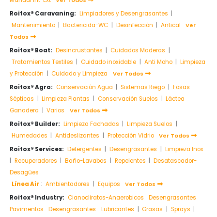
Roitox® Caravaning:
Limpiadores y Desengrasantes
|
Mantenimiento
|
Bactericida-WC
|
Desinfección
|
Antical
Ver
Todos
Roitox® Boat:
Desincrustantes
|
Cuidados Maderas
|
Tratamientos Textiles
|
Cuidado inoxidable
|
Anti Moho
|
Limpieza
y Protección
|
Cuidado y Limpieza
Ver Todos
Roitox® Agro:
Conservación Agua
|
Sistemas Riego
|
Fosas
Sépticas
|
Limpieza Plantas
|
Conservación Suelos
|
Láctea
Ganadera
|
Varios
Ver Todos
Roitox® Builder:
Limpieza Fachadas
|
Limpieza Suelos
|
Humedades
|
Antideslizantes
|
Protección Vidrio
Ver Todos
Roitox® Services:
Detergentes
|
Desengrasantes
|
Limpieza Inox
|
Recuperadores
|
Baño-Lavabos
|
Repelentes
|
Desatascador-
Desagües
Línea Air
:
Ambientadores
|
Equipos
Ver Todos
Roitox® Industry:
Cianocliratos-Anaerobicos
Desengrasantes
Pavimentos
Desengrasantes
Lubricantes
|
Grasas
|
Sprays
|