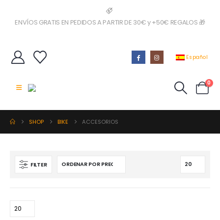
ENVÍOS GRATIS EN PEDIDOS A PARTIR DE 30€ y +50€ REGALOS 🎁
IR AL SHOP!
Español
0
SHOP
BIKE
ACCESORIOS
FILTER