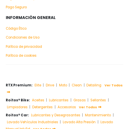
Pago Seguro
INFORMACIÓN GENERAL
Código Ético
Condiciones de Uso
Política de privacidad
Política de cookies
RTX Premium:
Elite
|
Drive
|
Moto
|
Clean
|
Detailing
Ver Todos
Roitox® Bike:
Aceites
|
Lubricantes
|
Grasas
|
Sellantes
|
Limpiadores
|
Detergentes
|
Accesorios
Ver Todos
Roitox® Car:
Lubricantes y Desegrasantes
|
Mantenimiento
|
Lavado Vehículos Industriales
|
Lavado Alta Presión
|
Lavado
Manual Int-Ext
Ver Todos