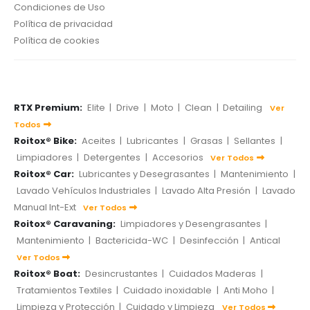
Condiciones de Uso
Política de privacidad
Política de cookies
RTX Premium:
Elite
|
Drive
|
Moto
|
Clean
|
Detailing
Ver
Todos
Roitox® Bike:
Aceites
|
Lubricantes
|
Grasas
|
Sellantes
|
Limpiadores
|
Detergentes
|
Accesorios
Ver Todos
Roitox® Car:
Lubricantes y Desegrasantes
|
Mantenimiento
|
Lavado Vehículos Industriales
|
Lavado Alta Presión
|
Lavado
Manual Int-Ext
Ver Todos
Roitox® Caravaning:
Limpiadores y Desengrasantes
|
Mantenimiento
|
Bactericida-WC
|
Desinfección
|
Antical
Ver Todos
Roitox® Boat:
Desincrustantes
|
Cuidados Maderas
|
Tratamientos Textiles
|
Cuidado inoxidable
|
Anti Moho
|
Limpieza y Protección
|
Cuidado y Limpieza
Ver Todos