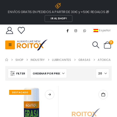
ENVÍOS GRATIS EN PEDIDOS A PARTIR DE 30€ y +50€ REGALOS 🎁
IR AL SHOP!
Español
0
SHOP
INDUSTRY
LUBRICANTES
GRASAS
ATOXICA
FILTER
DESTACADO