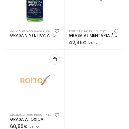
AGRO
,
ATOXICA
,
GRASAS
,
GRASAS
,
INDUSTRY
,
SERVICES
,
SPRAYS
ATOXICA
,
GRASAS
,
INDUSTRY
,
LUBRICANTES
GRASA SINTÉTICA ATÓXICA
GRASA ALIMENTARIA / MEDICINAL / ATOXICA
42,35
€
IVA Inc.
ATOXICA
,
GRASAS
,
INDUSTRY
,
LUBRICANTES
GRASA ATÓXICA
60,50
€
IVA Inc.