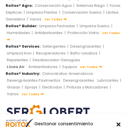
Roitox® Agro:
Conservación Agua
|
Sistemas Riego
|
Fosas
Sépticas
|
Limpieza Plantas
|
Conservación Suelos
|
Láctea
Ganadera
|
Varios
Ver Todos
Roitox® Builder:
Limpieza Fachadas
|
Limpieza Suelos
|
Humedades
|
Antideslizantes
|
Protección Vidrio
Ver Todos
Roitox® Services:
Detergentes
|
Desengrasantes
|
Limpieza Inox
|
Recuperadores
|
Baño-Lavabos
|
Repelentes
|
Desatascador-Desagües
Línea Air
:
Ambientadores
|
Equipos
Ver Todos
Roitox® Industry:
Cianocliratos-Anaerobicos
Desengrasantes Pavimentos
Desengrasantes
Lubricantes
|
Grasas
|
Sprays
|
Electrodos
|
Pinturas y Marcadores
|
Varios
Ver Todos
Gestionar consentimiento