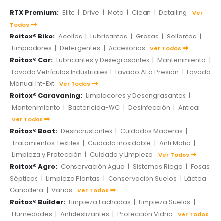
RTX Premium:
Elite
|
Drive
|
Moto
|
Clean
|
Detailing
Ver
Todos
Roitox® Bike:
Aceites
|
Lubricantes
|
Grasas
|
Sellantes
|
Limpiadores
|
Detergentes
|
Accesorios
Ver Todos
Roitox® Car:
Lubricantes y Desegrasantes
|
Mantenimiento
|
Lavado Vehículos Industriales
|
Lavado Alta Presión
|
Lavado
Manual Int-Ext
Ver Todos
Roitox® Caravaning:
Limpiadores y Desengrasantes
|
Mantenimiento
|
Bactericida-WC
|
Desinfección
|
Antical
Ver Todos
Roitox® Boat:
Desincrustantes
|
Cuidados Maderas
|
Tratamientos Textiles
|
Cuidado inoxidable
|
Anti Moho
|
Limpieza y Protección
|
Cuidado y Limpieza
Ver Todos
Roitox® Agro:
Conservación Agua
|
Sistemas Riego
|
Fosas
Sépticas
|
Limpieza Plantas
|
Conservación Suelos
|
Láctea
Ganadera
|
Varios
Ver Todos
Roitox® Builder:
Limpieza Fachadas
|
Limpieza Suelos
|
Humedades
|
Antideslizantes
|
Protección Vidrio
Ver Todos