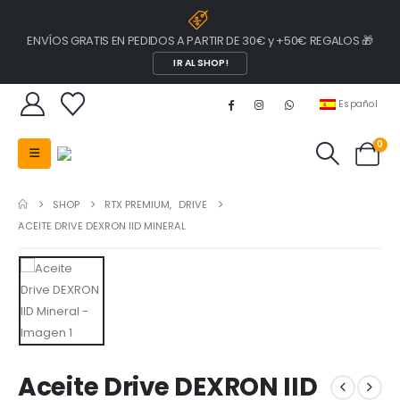
ENVÍOS GRATIS EN PEDIDOS A PARTIR DE 30€ y +50€ REGALOS 🎁
IR AL SHOP!
Español
0
SHOP
RTX PREMIUM
,
DRIVE
ACEITE DRIVE DEXRON IID MINERAL
Aceite Drive DEXRON IID