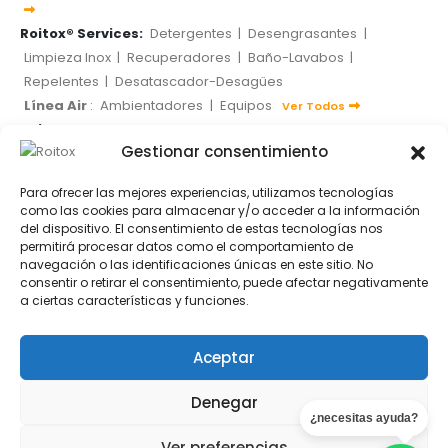
Roitox® Services:
Detergentes
|
Desengrasantes
|
Limpieza Inox
|
Recuperadores
|
Baño-Lavabos
|
Repelentes
|
Desatascador-Desagües
Línea Air
:
Ambientadores
|
Equipos
Ver Todos
Roitox® Industry:
Cianocliratos-Anaerobicos
Gestionar consentimiento
Desengrasantes Pavimentos
Desengrasantes
Lubricantes
|
Grasas
|
Sprays
|
Electrodos
|
Pinturas y Marcadores
|
Para ofrecer las mejores experiencias, utilizamos tecnologías
Varios
Ver Todos
como las cookies para almacenar y/o acceder a la información
del dispositivo. El consentimiento de estas tecnologías nos
permitirá procesar datos como el comportamiento de
navegación o las identificaciones únicas en este sitio. No
consentir o retirar el consentimiento, puede afectar negativamente
SOCIAL MEDIA
a ciertas características y funciones.
Aceptar
MÉTODOS DE PAGO
Denegar
¿necesitas ayuda?
Ver preferencias