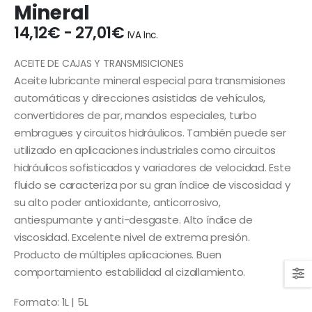
Mineral
Rango
14,12
€
-
27,01
€
IVA Inc.
de
precios:
ACEITE DE CAJAS Y TRANSMISICIONES
desde
Aceite lubricante mineral especial para transmisiones
14,12€
automáticas y direcciones asistidas de vehículos,
hasta
convertidores de par, mandos especiales, turbo
27,01€
embragues y circuitos hidráulicos. También puede ser
utilizado en aplicaciones industriales como circuitos
hidráulicos sofisticados y variadores de velocidad. Este
fluido se caracteriza por su gran índice de viscosidad y
su alto poder antioxidante, anticorrosivo,
antiespumante y anti-desgaste. Alto índice de
viscosidad. Excelente nivel de extrema presión.
Producto de múltiples aplicaciones. Buen
comportamiento estabilidad al cizallamiento.
Formato: 1L | 5L