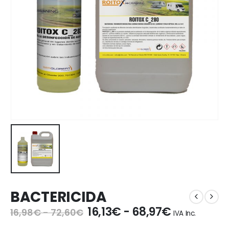
BACTERICIDA
Rango
16,13
€
-
68,97
€
Rango
16,98
€
-
72,60
€
IVA Inc.
de
de