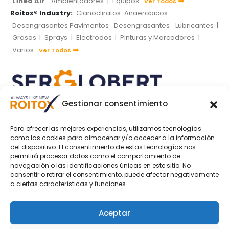
Línea Air
:
Ambientadores
|
Equipos
Ver Todos
Roitox® Industry:
Cianocliratos-Anaerobicos
Desengrasantes Pavimentos
Desengrasantes
Lubricantes
|
Grasas
|
Sprays
|
Electrodos
|
Pinturas y Marcadores
|
Varios
Ver Todos
Gestionar consentimiento
SOCIAL MEDIA
Para ofrecer las mejores experiencias, utilizamos tecnologías
como las cookies para almacenar y/o acceder a la información
del dispositivo. El consentimiento de estas tecnologías nos
permitirá procesar datos como el comportamiento de
navegación o las identificaciones únicas en este sitio. No
consentir o retirar el consentimiento, puede afectar negativamente
MÉTODOS DE PAGO
a ciertas características y funciones.
Aceptar