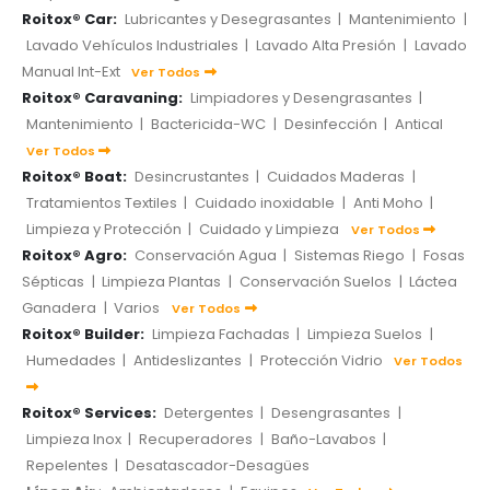
Roitox® Car:
Lubricantes y Desegrasantes
|
Mantenimiento
|
Lavado Vehículos Industriales
|
Lavado Alta Presión
|
Lavado
Manual Int-Ext
Ver Todos
Roitox® Caravaning:
Limpiadores y Desengrasantes
|
Mantenimiento
|
Bactericida-WC
|
Desinfección
|
Antical
Ver Todos
Roitox® Boat:
Desincrustantes
|
Cuidados Maderas
|
Tratamientos Textiles
|
Cuidado inoxidable
|
Anti Moho
|
Limpieza y Protección
|
Cuidado y Limpieza
Ver Todos
Roitox® Agro:
Conservación Agua
|
Sistemas Riego
|
Fosas
Sépticas
|
Limpieza Plantas
|
Conservación Suelos
|
Láctea
Ganadera
|
Varios
Ver Todos
Roitox® Builder:
Limpieza Fachadas
|
Limpieza Suelos
|
Humedades
|
Antideslizantes
|
Protección Vidrio
Ver Todos
Roitox® Services:
Detergentes
|
Desengrasantes
|
Limpieza Inox
|
Recuperadores
|
Baño-Lavabos
|
Repelentes
|
Desatascador-Desagües