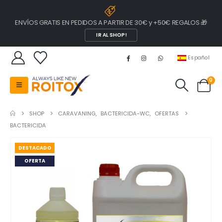
ENVÍOS GRATIS EN PEDIDOS A PARTIR DE 30€ y +50€ REGALOS 🎁
IR AL SHOP!
Español
0
SHOP
CARAVANING
,
BACTERICIDA-WC
,
OFERTAS
BACTERICIDA
DESTACADO
OFERTA