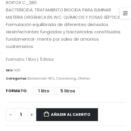
precios:
precios:
ROITOX C_280
desde
desde
16,98€
BACTERICIDA. TRATAMIENTO BIOCIDA PARA ELIMINAR
16,13€
hasta
MATERIA ORGÁNICA EN W.C. QUÍMICOS Y FOSAS SÉPTICAS.
72,60€
hasta
Formulación equilibrada de diferentes derivados
68,97€
desinfectantes fungicidas y bactericidas constituidos
fundamental- mente por sales de amonios
cuaternarios.
Formato: 1 litro | 5 litros
SKU:
N/D
Categorías
Bactericida-WC
,
Caravaning
,
Ofertas
FORMATO
1 litro
5 litros
AÑADIR AL CARRITO