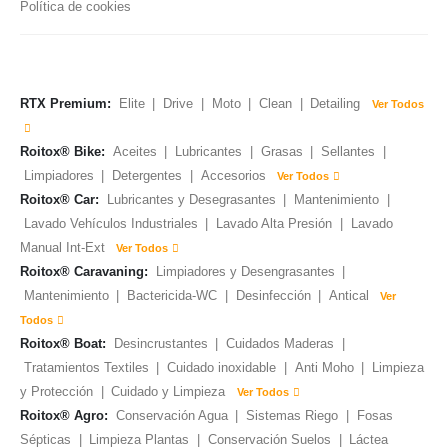
Política de cookies
RTX Premium:
Elite
|
Drive
|
Moto
|
Clean
|
Detailing
Ver Todos
Roitox® Bike:
Aceites
|
Lubricantes
|
Grasas
|
Sellantes
|
Limpiadores
|
Detergentes
|
Accesorios
Ver Todos
Roitox® Car:
Lubricantes y Desegrasantes
|
Mantenimiento
|
Lavado Vehículos Industriales
|
Lavado Alta Presión
|
Lavado
Manual Int-Ext
Ver Todos
Roitox® Caravaning:
Limpiadores y Desengrasantes
|
Mantenimiento
|
Bactericida-WC
|
Desinfección
|
Antical
Ver
Todos
Roitox® Boat:
Desincrustantes
|
Cuidados Maderas
|
Tratamientos Textiles
|
Cuidado inoxidable
|
Anti Moho
|
Limpieza
y Protección
|
Cuidado y Limpieza
Ver Todos
Roitox® Agro:
Conservación Agua
|
Sistemas Riego
|
Fosas
Sépticas
|
Limpieza Plantas
|
Conservación Suelos
|
Láctea