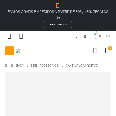
ENVÍOS GRATIS EN PEDIDOS A PARTIR DE 30€ y +50€ REGALOS
🎁
IR AL SHOP!
Español
0
SHOP
BIKE
,
ACCESORIOS
CANTIMPLORA ROITOX