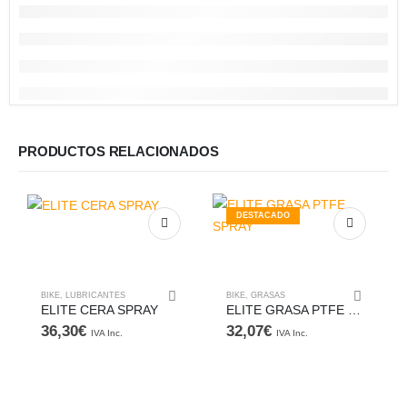
PRODUCTOS RELACIONADOS
DESTACADO
BIKE
,
LUBRICANTES
BIKE
,
GRASAS
ELITE CERA SPRAY
ELITE GRASA PTFE SPRAY
36,30
€
32,07
€
IVA Inc.
IVA Inc.
Este producto tien