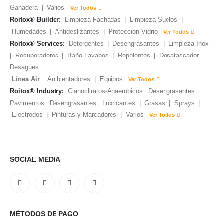
Ganadera
|
Varios
Ver Todos
Roitox® Builder:
Limpieza Fachadas
|
Limpieza Suelos
|
Humedades
|
Antideslizantes
|
Protección Vidrio
Ver Todos
Roitox® Services:
Detergentes
|
Desengrasantes
|
Limpieza Inox
|
Recuperadores
|
Baño-Lavabos
|
Repelentes
|
Desatascador-
Desagües
Línea Air
:
Ambientadores
|
Equipos
Ver Todos
Roitox® Industry:
Cianocliratos-Anaerobicos
Desengrasantes
Pavimentos
Desengrasantes
Lubricantes
|
Grasas
|
Sprays
|
Electrodos
|
Pinturas y Marcadores
|
Varios
Ver Todos
SOCIAL MEDIA
MÉTODOS DE PAGO