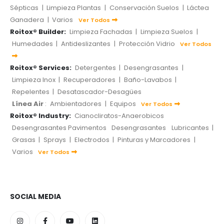
Sépticas
|
Limpieza Plantas
|
Conservación Suelos
|
Láctea
Ganadera
|
Varios
Ver Todos
Roitox® Builder:
Limpieza Fachadas
|
Limpieza Suelos
|
Humedades
|
Antideslizantes
|
Protección Vidrio
Ver Todos
Roitox® Services:
Detergentes
|
Desengrasantes
|
Limpieza Inox
|
Recuperadores
|
Baño-Lavabos
|
Repelentes
|
Desatascador-Desagües
Línea Air
:
Ambientadores
|
Equipos
Ver Todos
Roitox® Industry:
Cianocliratos-Anaerobicos
Desengrasantes Pavimentos
Desengrasantes
Lubricantes
|
Grasas
|
Sprays
|
Electrodos
|
Pinturas y Marcadores
|
Varios
Ver Todos
SOCIAL MEDIA