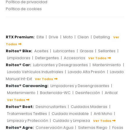
Política de privacidad
Política de cookies
RTX Premium:
Elite
|
Drive
|
Moto
|
Clean
|
Detailing
Ver
Todos
Roitox® Bike:
Aceites
|
Lubricantes
|
Grasas
|
Sellantes
|
Limpiadores
|
Detergentes
|
Accesorios
Ver Todos
Roitox® Car:
Lubricantes y Desegrasantes
|
Mantenimiento
|
Lavado Vehículos Industriales
|
Lavado Alta Presión
|
Lavado
Manual Int-Ext
Ver Todos
Roitox® Caravaning:
Limpiadores y Desengrasantes
|
Mantenimiento
|
Bactericida-WC
|
Desinfección
|
Antical
Ver Todos
Roitox® Boat:
Desincrustantes
|
Cuidados Maderas
|
Tratamientos Textiles
|
Cuidado inoxidable
|
Anti Moho
|
Limpieza y Protección
|
Cuidado y Limpieza
Ver Todos
Roitox® Agro:
Conservación Agua
|
Sistemas Riego
|
Fosas