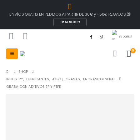
ENVÍOS GRATIS EN PEDIDOS A PARTIR DE 30€ y +50€ REGALOS 🎁
IR AL SHOP!
Español
0
SHOP
INDUSTRY
,
LUBRICANTES
,
AGRO
,
GRASAS
,
ENGRASE GENERAL
GRASA CON ADITIVOS EP Y PTFE