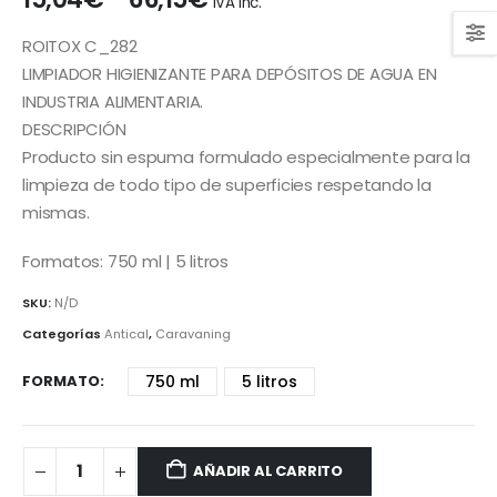
IVA Inc.
de
precios:
ROITOX C_282
desde
LIMPIADOR HIGIENIZANTE PARA DEPÓSITOS DE AGUA EN
15,04€
INDUSTRIA ALIMENTARIA.
hasta
DESCRIPCIÓN
66,15€
Producto sin espuma formulado especialmente para la
limpieza de todo tipo de superficies respetando la
mismas.
Formatos: 750 ml | 5 litros
SKU:
N/D
Categorías
Antical
,
Caravaning
FORMATO
750 ml
5 litros
AÑADIR AL CARRITO