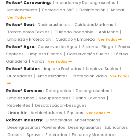
Roitox® Caravaning:
Limpiadores y Desengrasantes
|
Mantenimiento
|
Bactericida-WC
|
Desinfección
|
Antical
Ver Todos
Roitox® Boat:
Desincrustantes
|
Cuidados Maderas
|
Tratamientos Textiles
|
Cuidado inoxidable
|
Anti Moho
|
Limpieza y Protección
|
Cuidado y Limpieza
Ver Todos
Roitox® Agro:
Conservación Agua
|
Sistemas Riego
|
Fosas
Sépticas
|
Limpieza Plantas
|
Conservación Suelos
|
Láctea
Ganadera
|
Varios
Ver Todos
Roitox® Builder:
Limpieza Fachadas
|
Limpieza Suelos
|
Humedades
|
Antideslizantes
|
Protección Vidrio
Ver Todos
Roitox® Services:
Detergentes
|
Desengrasantes
|
Limpieza Inox
|
Recuperadores
|
Baño-Lavabos
|
Repelentes
|
Desatascador-Desagües
Línea Air
:
Ambientadores
|
Equipos
Ver Todos
Roitox® Industry:
Cianocliratos-Anaerobicos
Desengrasantes Pavimentos
Desengrasantes
Lubricantes
|
Grasas
|
Sprays
|
Electrodos
|
Pinturas y Marcadores
|