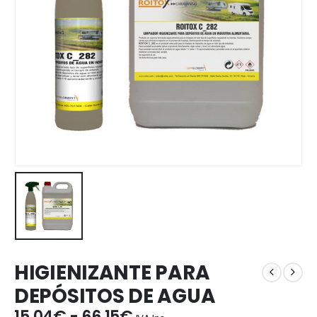
HIGIENIZANTE PARA
DEPÓSITOS DE AGUA
Rango
15,04
€
-
66,15
€