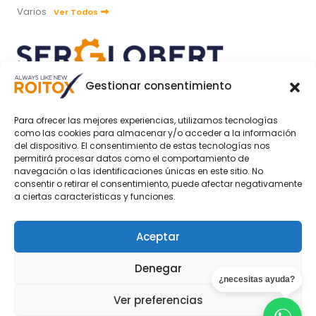
Varios
Ver Todos
Gestionar consentimiento
SOCIAL MEDIA
Para ofrecer las mejores experiencias, utilizamos tecnologías
como las cookies para almacenar y/o acceder a la información
del dispositivo. El consentimiento de estas tecnologías nos
permitirá procesar datos como el comportamiento de
navegación o las identificaciones únicas en este sitio. No
consentir o retirar el consentimiento, puede afectar negativamente
MÉTODOS DE PAGO
a ciertas características y funciones.
Aceptar
Denegar
¿necesitas ayuda?
© 2024 Todos los derechos reservados · ROITOX® de
Ver preferencias
Serglobert Hispania S.L. -
by Torrent Studio®