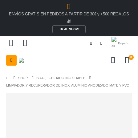
ENVÍOS GRATIS EN PEDIDOS A PARTIR DE 30€ y +50€ REGALOS
🎁
IR AL SHOP!
Español
0
SHOP
BOAT
,
CUIDADO INOXIDABLE
LIMPIADOR Y RECUPERADOR DE INOX, ALUMINIO ANODIZADO MATE Y PVC