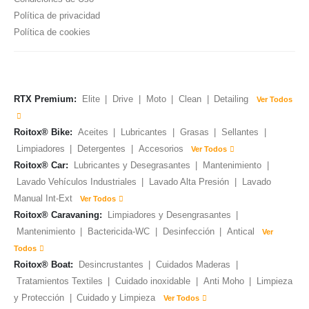
Política de privacidad
Política de cookies
RTX Premium:
Elite
|
Drive
|
Moto
|
Clean
|
Detailing
Ver Todos
Roitox® Bike:
Aceites
|
Lubricantes
|
Grasas
|
Sellantes
|
Limpiadores
|
Detergentes
|
Accesorios
Ver Todos
Roitox® Car:
Lubricantes y Desegrasantes
|
Mantenimiento
|
Lavado Vehículos Industriales
|
Lavado Alta Presión
|
Lavado
Manual Int-Ext
Ver Todos
Roitox® Caravaning:
Limpiadores y Desengrasantes
|
Mantenimiento
|
Bactericida-WC
|
Desinfección
|
Antical
Ver
Todos
Roitox® Boat:
Desincrustantes
|
Cuidados Maderas
|
Tratamientos Textiles
|
Cuidado inoxidable
|
Anti Moho
|
Limpieza
y Protección
|
Cuidado y Limpieza
Ver Todos