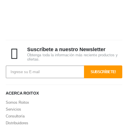
desde
19,36€
hasta
13,79€
hasta
47,19€
hasta
26,62€
44,83€
Suscríbete a nuestro Newsletter
Obtenga toda la información más reciente productos y
ofertas.
ACERCA ROITOX
Somos Roitox
Servicios
Consultoría
Distribuidores