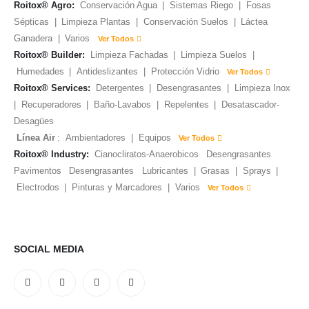
Roitox® Agro:
Conservación Agua
|
Sistemas Riego
|
Fosas
Sépticas
|
Limpieza Plantas
|
Conservación Suelos
|
Láctea
Ganadera
|
Varios
Ver Todos
Roitox® Builder:
Limpieza Fachadas
|
Limpieza Suelos
|
Humedades
|
Antideslizantes
|
Protección Vidrio
Ver Todos
Roitox® Services:
Detergentes
|
Desengrasantes
|
Limpieza Inox
|
Recuperadores
|
Baño-Lavabos
|
Repelentes
|
Desatascador-
Desagües
Línea Air
:
Ambientadores
|
Equipos
Ver Todos
Roitox® Industry:
Cianocliratos-Anaerobicos
Desengrasantes
Pavimentos
Desengrasantes
Lubricantes
|
Grasas
|
Sprays
|
Electrodos
|
Pinturas y Marcadores
|
Varios
Ver Todos
SOCIAL MEDIA