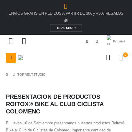
ENVÍOS GRATIS EN PEDIDOS A PARTIR DE 30€ y +50€ REGALOS
🎁
IR AL SHOP!
Español
0
TORRENTSTUDIO
PRESENTACION DE PRODUCTOS
ROITOX® BIKE AL CLUB CICLISTA
COLOMENC
El jueves 16 de Septiembre presentamos nuestros productos Roitox®
Bike al Club de Ciclistas de Colomec. Importante cantidad de