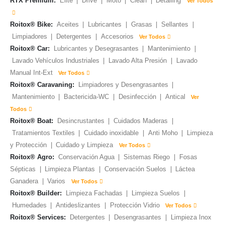
RTX Premium:
Elite
|
Drive
|
Moto
|
Clean
|
Detailing
Ver Todos
Roitox® Bike:
Aceites
|
Lubricantes
|
Grasas
|
Sellantes
|
Limpiadores
|
Detergentes
|
Accesorios
Ver Todos
Roitox® Car:
Lubricantes y Desegrasantes
|
Mantenimiento
|
Lavado Vehículos Industriales
|
Lavado Alta Presión
|
Lavado
Manual Int-Ext
Ver Todos
Roitox® Caravaning:
Limpiadores y Desengrasantes
|
Mantenimiento
|
Bactericida-WC
|
Desinfección
|
Antical
Ver
Todos
Roitox® Boat:
Desincrustantes
|
Cuidados Maderas
|
Tratamientos Textiles
|
Cuidado inoxidable
|
Anti Moho
|
Limpieza
y Protección
|
Cuidado y Limpieza
Ver Todos
Roitox® Agro:
Conservación Agua
|
Sistemas Riego
|
Fosas
Sépticas
|
Limpieza Plantas
|
Conservación Suelos
|
Láctea
Ganadera
|
Varios
Ver Todos
Roitox® Builder:
Limpieza Fachadas
|
Limpieza Suelos
|
Humedades
|
Antideslizantes
|
Protección Vidrio
Ver Todos
Roitox® Services:
Detergentes
|
Desengrasantes
|
Limpieza Inox