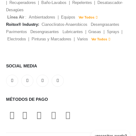
|
Recuperadores
|
Baño-Lavabos
|
Repelentes
|
Desatascador-
Desagües
Línea Air
:
Ambientadores
|
Equipos
Ver Todos
Roitox® Industry:
Cianocliratos-Anaerobicos
Desengrasantes
Pavimentos
Desengrasantes
Lubricantes
|
Grasas
|
Sprays
|
Electrodos
|
Pinturas y Marcadores
|
Varios
Ver Todos
SOCIAL MEDIA
MÉTODOS DE PAGO