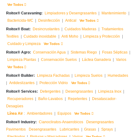
Ver Todos
Roitox® Caravaning:
Limpiadores y Desengrasantes
|
Mantenimiento
|
Bactericida-WC
|
Desinfección
|
Antical
Ver Todos
Roitox® Boat:
Desincrustantes
|
Cuidados Maderas
|
Tratamientos
Textiles
|
Cuidado inoxidable
|
Anti Moho
|
Limpieza y Protección
|
Cuidado y Limpieza
Ver Todos
Roitox® Agro:
Conservación Agua
|
Sistemas Riego
|
Fosas Sépticas
|
Limpieza Plantas
|
Conservación Suelos
|
Láctea Ganadera
|
Varios
Ver Todos
Roitox® Builder:
Limpieza Fachadas
|
Limpieza Suelos
|
Humedades
|
Antideslizantes
|
Protección Vidrio
Ver Todos
Roitox® Services:
Detergentes
|
Desengrasantes
|
Limpieza Inox
|
Recuperadores
|
Baño-Lavabos
|
Repelentes
|
Desatascador-
Desagües
Línea Air
:
Ambientadores
|
Equipos
Ver Todos
Roitox® Industry:
Cianocliratos-Anaerobicos
Desengrasantes
Pavimentos
Desengrasantes
Lubricantes
|
Grasas
|
Sprays
|
Electrodos
|
Pinturas y Marcadores
|
Varios
Ver Todos