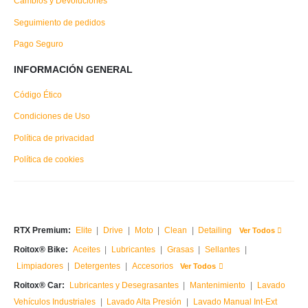
Cambios y Devoluciones
Seguimiento de pedidos
Pago Seguro
INFORMACIÓN GENERAL
Código Ético
Condiciones de Uso
Política de privacidad
Política de cookies
RTX Premium:
Elite
|
Drive
|
Moto
|
Clean
|
Detailing
Ver Todos
Roitox® Bike:
Aceites
|
Lubricantes
|
Grasas
|
Sellantes
|
Limpiadores
|
Detergentes
|
Accesorios
Ver Todos
Roitox® Car:
Lubricantes y Desegrasantes
|
Mantenimiento
|
Lavado
Vehículos Industriales
|
Lavado Alta Presión
|
Lavado Manual Int-Ext