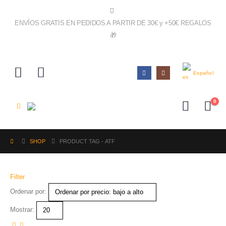
ENVÍOS GRATIS EN PEDIDOS A PARTIR DE 30€ y +50€ REGALOS
🎁
IR AL SHOP!
Español
0
SHOP
PRODUCT TAG -
ATF
Filter
Ordenar por:
Mostrar: