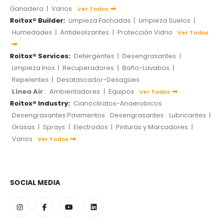
Ganadera
|
Varios
Ver Todos
Roitox® Builder:
Limpieza Fachadas
|
Limpieza Suelos
|
Humedades
|
Antideslizantes
|
Protección Vidrio
Ver Todos
Roitox® Services:
Detergentes
|
Desengrasantes
|
Limpieza Inox
|
Recuperadores
|
Baño-Lavabos
|
Repelentes
|
Desatascador-Desagües
Línea Air
:
Ambientadores
|
Equipos
Ver Todos
Roitox® Industry:
Cianocliratos-Anaerobicos
Desengrasantes Pavimentos
Desengrasantes
Lubricantes
|
Grasas
|
Sprays
|
Electrodos
|
Pinturas y Marcadores
|
Varios
Ver Todos
SOCIAL MEDIA