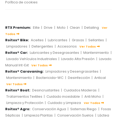
Política de cookies
RTX Premium:
Elite
|
Drive
|
Moto
|
Clean
|
Detailing
Ver
Todos
Roitox® Bike:
Aceites
|
Lubricantes
|
Grasas
|
Sellantes
|
Limpiadores
|
Detergentes
|
Accesorios
Ver Todos
Roitox® Car:
Lubricantes y Desegrasantes
|
Mantenimiento
|
Lavado Vehículos Industriales
|
Lavado Alta Presión
|
Lavado
Manual Int-Ext
Ver Todos
Roitox® Caravaning:
Limpiadores y Desengrasantes
|
Mantenimiento
|
Bactericida-WC
|
Desinfección
|
Antical
Ver Todos
Roitox® Boat:
Desincrustantes
|
Cuidados Maderas
|
Tratamientos Textiles
|
Cuidado inoxidable
|
Anti Moho
|
Limpieza y Protección
|
Cuidado y Limpieza
Ver Todos
Roitox® Agro:
Conservación Agua
|
Sistemas Riego
|
Fosas
Sépticas
|
Limpieza Plantas
|
Conservación Suelos
|
Láctea