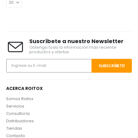
23,10€.
18,50€.
producto
Suscríbete a nuestro Newsletter
Obtenga toda la información más reciente
productos y ofertas.
ACERCA ROITOX
Somos Roitox
Servicios
Consultoría
Distribuidores
Tiendas
Contacto