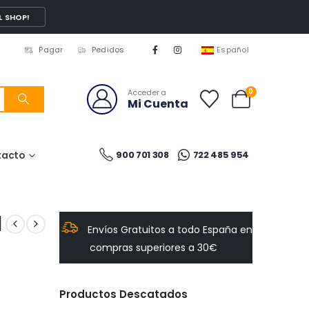
L SHOP!
Pagar
Pedidos
Español
0
Acceder a
Mi Cuenta
tacto
900 701 308
722 485 954
l
Envíos Gratuitos a todo España en
compras superiores a 30€
Productos Descatados