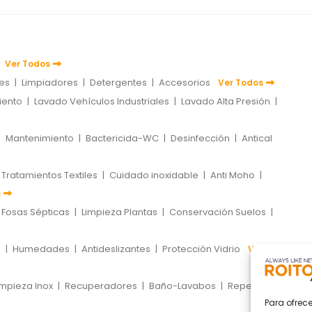
Ver Todos
tes
|
Limpiadores
|
Detergentes
|
Accesorios
Ver Todos
iento
|
Lavado Vehículos Industriales
|
Lavado Alta Presión
|
|
Mantenimiento
|
Bactericida-WC
|
Desinfección
|
Antical
Tratamientos Textiles
|
Cuidado inoxidable
|
Anti Moho
|
s
Fosas Sépticas
|
Limpieza Plantas
|
Conservación Suelos
|
s
|
Humedades
|
Antideslizantes
|
Protección Vidrio
Ver
impieza Inox
|
Recuperadores
|
Baño-Lavabos
|
Repelentes
|
Para ofrec