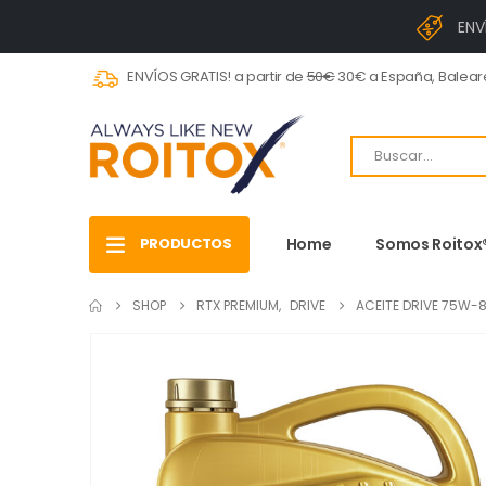
ENV
ENVÍOS GRATIS! a partir de
50€
30€ a España, Baleare
PRODUCTOS
Home
Somos Roitox
SHOP
RTX PREMIUM
,
DRIVE
ACEITE DRIVE 75W-8