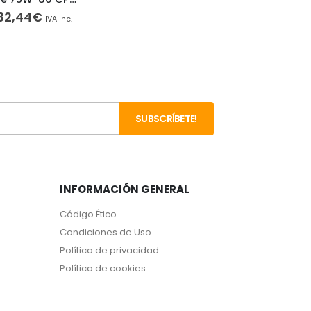
28,53€
Rango
32,44
€
12,08
IVA Inc.
de
precios:
desde
11,02€
hasta
32,44€
INFORMACIÓN GENERAL
Código Ético
Condiciones de Uso
Política de privacidad
Política de cookies