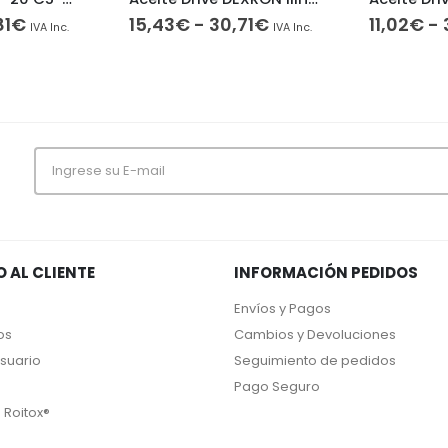
Rango
Rango
81
€
15,43
€
-
30,71
€
11,02
€
-
IVA Inc.
IVA Inc.
de
de
precios:
precios:
desde
desde
16,40€
15,43€
hasta
hasta
41,81€
30,71€
O AL CLIENTE
INFORMACIÓN PEDIDOS
Envíos y Pagos
os
Cambios y Devoluciones
Usuario
Seguimiento de pedidos
Pago Seguro
 Roitox®