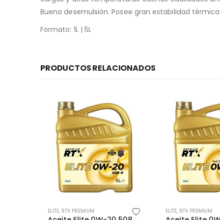
Buena desemulsión. Posee gran estabilidad térmica 
Formato: 1L | 5L
PRODUCTOS RELACIONADOS
Este producto tiene múltiples variantes. Las opciones se pueden elegir en la página de producto
Este producto tiene múltiples variantes. Las opciones se pueden elegir en la página de producto
ELITE
,
RTX PREMIUM
ELITE
,
RTX PREMIUM
Aceite Drive 80W-90 Mineral
Aceite Elite 0W-20 508-9 Full Syntetic