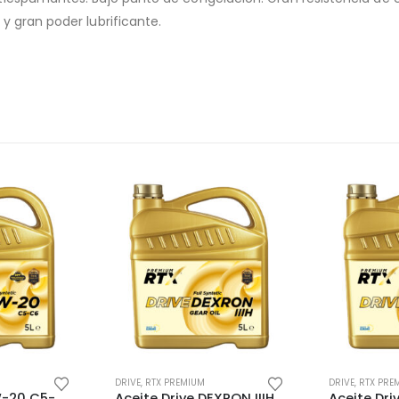
y gran poder lubrificante.
Este producto tiene múltiples variantes. Las opciones se pueden elegir en la página de producto
Este producto tiene múltiples variantes. Las opciones se pueden elegir en la página de producto
DRIVE
,
RTX PREMIUM
DRIVE
,
RTX PRE
Aceite Elite 0W-20 C5-C6 Full Syntetic
Aceite Drive DEXRON IIIH Full Syntetic