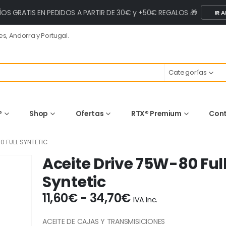
ÍOS GRATIS EN PEDIDOS A PARTIR DE 30€ y +50€ REGALOS 🎁
IR A
s, Andorra y Portugal.
Categorías
®
Shop
Ofertas
RTX® Premium
Con
0 FULL SYNTETIC
Aceite Drive 75W-80 Ful
Syntetic
Rango
11,60
€
-
34,70
€
IVA Inc.
de
precios:
ACEITE DE CAJAS Y TRANSMISICIONES