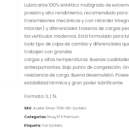
desde
Lubricante 100% sintético multigrado de extrem
11,60€
presión y alto rendimiento, recomendado para 
hasta
transmisiones mecánicas y con retarder integr
34,70€
Intarder) y diferenciales traseros de cargas p
los vehículos modernos. Está formulado para lu
todo tipo de cajas de cambio y diferenciales qu
trabajen con grandes
cargas y altas temperaturas. Buenas cualidade
antiespumantes. Bajo punto de congelación. G
resistencia de carga. Buena desemulsión. Posee
estabilidad térmica y gran poder lubrificante.
Formato: 1L | 5L
SKU:
Aceite-Drive-75W-80-Syntetic
Categorías
Drive
,
RTX Premium
Etiqueta:
Full Syntetic