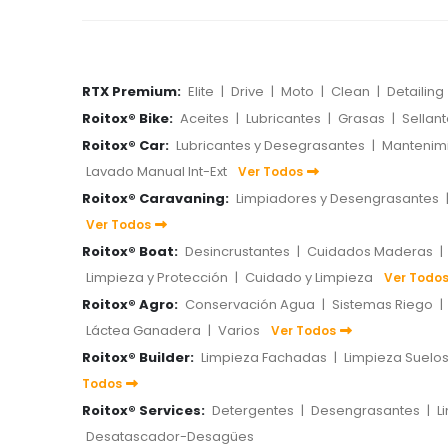
RTX Premium:
Elite
|
Drive
|
Moto
|
Clean
|
Detailing
Roitox® Bike:
Aceites
|
Lubricantes
|
Grasas
|
Sellan
Roitox® Car:
Lubricantes y Desegrasantes
|
Mantenim
Lavado Manual Int-Ext
Ver Todos
Roitox® Caravaning:
Limpiadores y Desengrasantes
Ver Todos
Roitox® Boat:
Desincrustantes
|
Cuidados Maderas
|
Limpieza y Protección
|
Cuidado y Limpieza
Ver Todo
Roitox® Agro:
Conservación Agua
|
Sistemas Riego
|
Láctea Ganadera
|
Varios
Ver Todos
Roitox® Builder:
Limpieza Fachadas
|
Limpieza Suelo
Todos
Roitox® Services:
Detergentes
|
Desengrasantes
|
L
Desatascador-Desagües