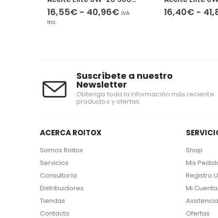
Rango
Rango
16,55
€
-
40,96
€
16,40
€
-
41,
IVA Inc.
IVA
de
de
Inc.
recios:
precios:
desde
desde
11,20€
16,55€
hasta
hasta
31,04€
40,96€
Suscríbete a nuestro
Newsletter
Obtenga toda la información más reciente
productos y ofertas.
ACERCA ROITOX
SERVICI
Somos Roitox
Shop
Servicios
Mis Pedid
Consultoría
Registro 
Distribuidores
Mi Cuenta
Tiendas
Asistencia
Contacto
Ofertas