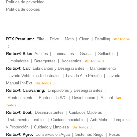
Política de privacidad
Política de cookies
RTX Premium:
Elite
|
Drive
|
Moto
|
Clean
|
Detailing
Ver Todos
Roitox® Bike:
Aceites
|
Lubricantes
|
Grasas
|
Sellantes
|
Limpiadores
|
Detergentes
|
Accesorios
Ver Todos
Roitox® Car:
Lubricantes y Desegrasantes
|
Mantenimiento
|
Lavado Vehículos Industriales
|
Lavado Alta Presión
|
Lavado
Manual Int-Ext
Ver Todos
Roitox® Caravaning:
Limpiadores y Desengrasantes
|
Mantenimiento
|
Bactericida-WC
|
Desinfección
|
Antical
Ver
Todos
Roitox® Boat:
Desincrustantes
|
Cuidados Maderas
|
Tratamientos Textiles
|
Cuidado inoxidable
|
Anti Moho
|
Limpieza
y Protección
|
Cuidado y Limpieza
Ver Todos
Roitox® Agro:
Conservación Agua
|
Sistemas Riego
|
Fosas