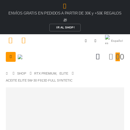
ENVÍOS GRATIS EN PEDIDOS A PARTIR DE 30€ y +50€ REGALOS
🎁
IR AL SHOP!
Español
0
0
SHOP
RTX PREMIUM
,
ELITE
ACEITE ELITE 5W-30 F913D FULL SYNTETIC