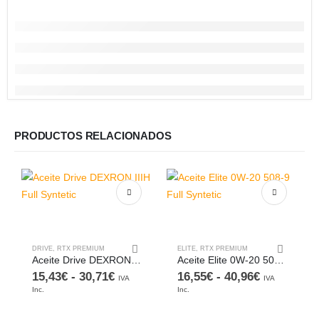
PRODUCTOS RELACIONADOS
Este producto tiene múltiples variantes. Las opciones se pueden elegir en la página de producto
Este producto tiene múltiples variantes. Las opciones se pueden elegir en la página de producto
DRIVE
,
RTX PREMIUM
ELITE
,
RTX PREMIUM
Aceite Drive DEXRON IIIH Full Syntetic
Aceite Elite 0W-20 508-9 Full Syntetic
Rango
Rango
15,43
€
-
30,71
€
16,55
€
-
40,96
€
IVA
IVA
de
de
Inc.
Inc.
precios:
precios:
Este producto tien
desde
desde