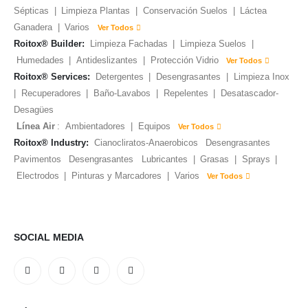
Sépticas
|
Limpieza Plantas
|
Conservación Suelos
|
Láctea
Ganadera
|
Varios
Ver Todos
Roitox® Builder:
Limpieza Fachadas
|
Limpieza Suelos
|
Humedades
|
Antideslizantes
|
Protección Vidrio
Ver Todos
Roitox® Services:
Detergentes
|
Desengrasantes
|
Limpieza Inox
|
Recuperadores
|
Baño-Lavabos
|
Repelentes
|
Desatascador-
Desagües
Línea Air
:
Ambientadores
|
Equipos
Ver Todos
Roitox® Industry:
Cianocliratos-Anaerobicos
Desengrasantes
Pavimentos
Desengrasantes
Lubricantes
|
Grasas
|
Sprays
|
Electrodos
|
Pinturas y Marcadores
|
Varios
Ver Todos
SOCIAL MEDIA