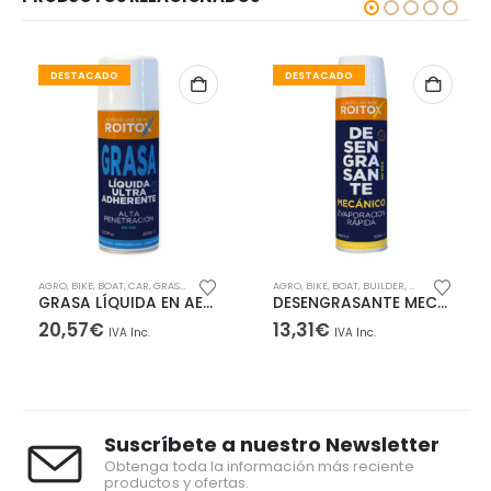
DESTACADO
DESTACADO
AGRO
,
BIKE
,
BOAT
,
CAR
,
GRASAS
,
INDUSTRY
,
SERVICES
AGRO
,
SPRAYS
,
BIKE
,
BOAT
,
BUILDER
,
CAR
,
CARAVANI
GRASA LÍQUIDA EN AEROSOL
DESENGRASANTE MECÁNICO DE EVAPORACIÓN RÁPIDA EN AEROSOL
20,57
€
13,31
€
IVA Inc.
IVA Inc.
go
os:
de
0€
a
Suscríbete a nuestro Newsletter
0€
Obtenga toda la información más reciente
productos y ofertas.