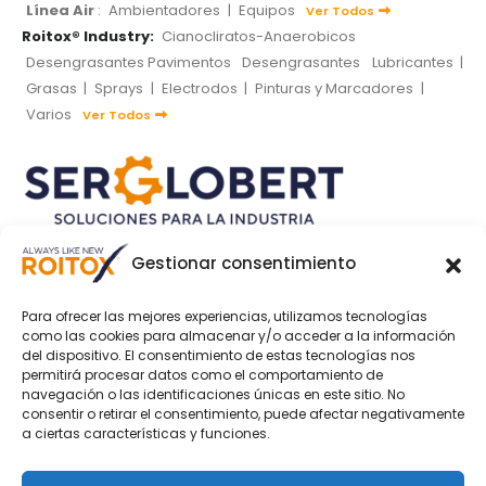
Línea Air
:
Ambientadores
|
Equipos
Ver Todos
Roitox® Industry:
Cianocliratos-Anaerobicos
Desengrasantes Pavimentos
Desengrasantes
Lubricantes
|
Grasas
|
Sprays
|
Electrodos
|
Pinturas y Marcadores
|
Varios
Ver Todos
Gestionar consentimiento
SOCIAL MEDIA
Para ofrecer las mejores experiencias, utilizamos tecnologías
como las cookies para almacenar y/o acceder a la información
del dispositivo. El consentimiento de estas tecnologías nos
permitirá procesar datos como el comportamiento de
MÉTODOS DE PAGO
navegación o las identificaciones únicas en este sitio. No
consentir o retirar el consentimiento, puede afectar negativamente
a ciertas características y funciones.