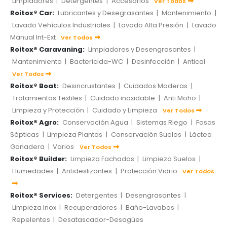
Limpiadores
|
Detergentes
|
Accesorios
Ver Todos
Roitox® Car:
Lubricantes y Desegrasantes
|
Mantenimiento
|
Lavado Vehículos Industriales
|
Lavado Alta Presión
|
Lavado
Manual Int-Ext
Ver Todos
Roitox® Caravaning:
Limpiadores y Desengrasantes
|
Mantenimiento
|
Bactericida-WC
|
Desinfección
|
Antical
Ver Todos
Roitox® Boat:
Desincrustantes
|
Cuidados Maderas
|
Tratamientos Textiles
|
Cuidado inoxidable
|
Anti Moho
|
Limpieza y Protección
|
Cuidado y Limpieza
Ver Todos
Roitox® Agro:
Conservación Agua
|
Sistemas Riego
|
Fosas
Sépticas
|
Limpieza Plantas
|
Conservación Suelos
|
Láctea
Ganadera
|
Varios
Ver Todos
Roitox® Builder:
Limpieza Fachadas
|
Limpieza Suelos
|
Humedades
|
Antideslizantes
|
Protección Vidrio
Ver Todos
Roitox® Services:
Detergentes
|
Desengrasantes
|
Limpieza Inox
|
Recuperadores
|
Baño-Lavabos
|
Repelentes
|
Desatascador-Desagües