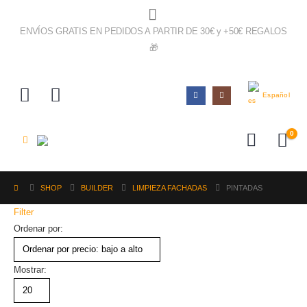
ENVÍOS GRATIS EN PEDIDOS A PARTIR DE 30€ y +50€ REGALOS
🎁
IR AL SHOP!
Español
0
SHOP
BUILDER
LIMPIEZA FACHADAS
PINTADAS
Filter
Ordenar por:
Mostrar: