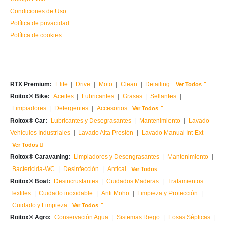
Condiciones de Uso
Política de privacidad
Política de cookies
RTX Premium:
Elite
|
Drive
|
Moto
|
Clean
|
Detailing
Ver Todos
Roitox® Bike:
Aceites
|
Lubricantes
|
Grasas
|
Sellantes
|
Limpiadores
|
Detergentes
|
Accesorios
Ver Todos
Roitox® Car:
Lubricantes y Desegrasantes
|
Mantenimiento
|
Lavado
Vehículos Industriales
|
Lavado Alta Presión
|
Lavado Manual Int-Ext
Ver Todos
Roitox® Caravaning:
Limpiadores y Desengrasantes
|
Mantenimiento
|
Bactericida-WC
|
Desinfección
|
Antical
Ver Todos
Roitox® Boat:
Desincrustantes
|
Cuidados Maderas
|
Tratamientos
Textiles
|
Cuidado inoxidable
|
Anti Moho
|
Limpieza y Protección
|
Cuidado y Limpieza
Ver Todos
Roitox® Agro:
Conservación Agua
|
Sistemas Riego
|
Fosas Sépticas
|