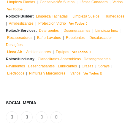
Limpieza Plantas
|
Conservación Suelos
|
Láctea Ganadera
|
Varios
Ver Todos
Roitox® Builder:
Limpieza Fachadas
|
Limpieza Suelos
|
Humedades
|
Antideslizantes
|
Protección Vidrio
Ver Todos
Roitox® Services:
Detergentes
|
Desengrasantes
|
Limpieza Inox
|
Recuperadores
|
Baño-Lavabos
|
Repelentes
|
Desatascador-
Desagües
Línea Air
:
Ambientadores
|
Equipos
Ver Todos
Roitox® Industry:
Cianocliratos-Anaerobicos
Desengrasantes
Pavimentos
Desengrasantes
Lubricantes
|
Grasas
|
Sprays
|
Electrodos
|
Pinturas y Marcadores
|
Varios
Ver Todos
SOCIAL MEDIA