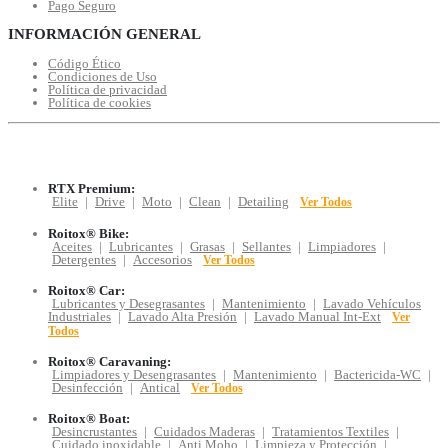
Pago Seguro
INFORMACIÓN GENERAL
Código Ético
Condiciones de Uso
Política de privacidad
Política de cookies
RTX Premium:
Elite
|
Drive
|
Moto
|
Clean
|
Detailing
Ver Todos
Roitox® Bike:
Aceites
|
Lubricantes
|
Grasas
|
Sellantes
|
Limpiadores
|
Detergentes
|
Accesorios
Ver Todos
Roitox® Car:
Lubricantes y Desegrasantes
|
Mantenimiento
|
Lavado Vehículos
Industriales
|
Lavado Alta Presión
|
Lavado Manual Int-Ext
Ver
Todos
Roitox® Caravaning:
Limpiadores y Desengrasantes
|
Mantenimiento
|
Bactericida-WC
|
Desinfección
|
Antical
Ver Todos
Roitox® Boat:
Desincrustantes
|
Cuidados Maderas
|
Tratamientos Textiles
|
Cuidado inoxidable
|
Anti Moho
|
Limpieza y Protección
|