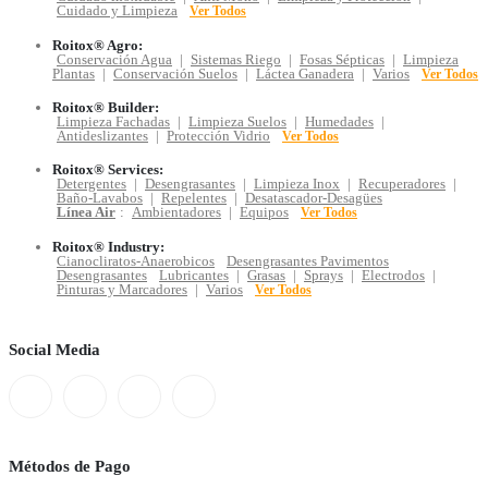
Cuidado y Limpieza
Ver Todos
Roitox® Agro:
Conservación Agua
|
Sistemas Riego
|
Fosas Sépticas
|
Limpieza
Plantas
|
Conservación Suelos
|
Láctea Ganadera
|
Varios
Ver Todos
Roitox® Builder:
Limpieza Fachadas
|
Limpieza Suelos
|
Humedades
|
Antideslizantes
|
Protección Vidrio
Ver Todos
Roitox® Services:
Detergentes
|
Desengrasantes
|
Limpieza Inox
|
Recuperadores
|
Baño-Lavabos
|
Repelentes
|
Desatascador-Desagües
Línea Air
:
Ambientadores
|
Equipos
Ver Todos
Roitox® Industry:
Cianocliratos-Anaerobicos
Desengrasantes Pavimentos
Desengrasantes
Lubricantes
|
Grasas
|
Sprays
|
Electrodos
|
Pinturas y Marcadores
|
Varios
Ver Todos
Social Media
Métodos de Pago