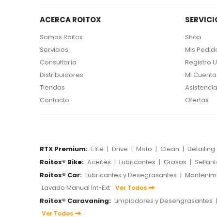
ACERCA ROITOX
SERVICI
Somos Roitox
Shop
Servicios
Mis Pedid
Consultoría
Registro 
Distribuidores
Mi Cuenta
Tiendas
Asistencia
Contacto
Ofertas
RTX Premium:
Elite
|
Drive
|
Moto
|
Clean
|
Detailing
Roitox® Bike:
Aceites
|
Lubricantes
|
Grasas
|
Sellan
Roitox® Car:
Lubricantes y Desegrasantes
|
Mantenim
Lavado Manual Int-Ext
Ver Todos
Roitox® Caravaning:
Limpiadores y Desengrasantes
Ver Todos