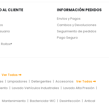
O AL CLIENTE
INFORMACIÓN PEDIDOS
Envíos y Pagos
os
Cambios y Devoluciones
Usuario
Seguimiento de pedidos
Pago Seguro
 Roitox®
Ver Todos
tes
|
Limpiadores
|
Detergentes
|
Accesorios
Ver Todos
iento
|
Lavado Vehículos Industriales
|
Lavado Alta Presión
|
|
Mantenimiento
|
Bactericida-WC
|
Desinfección
|
Antical