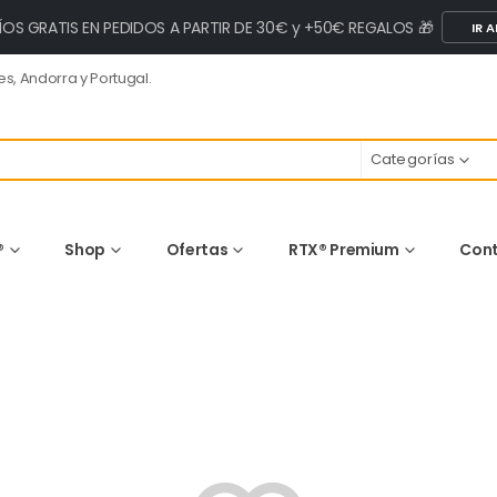
ÍOS GRATIS EN PEDIDOS A PARTIR DE 30€ y +50€ REGALOS 🎁
IR A
s, Andorra y Portugal.
Categorías
®
Shop
Ofertas
RTX® Premium
Con