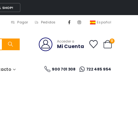
L SHOP!
Pagar
Pedidos
Español
0
Acceder a
Mi Cuenta
tacto
900 701 308
722 485 954