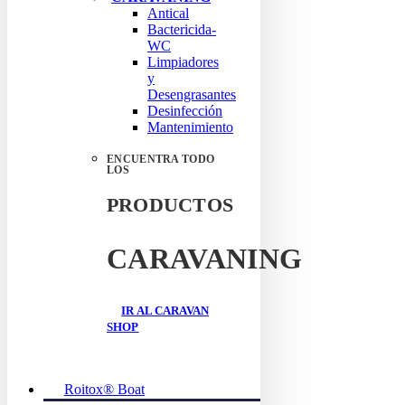
Antical
Bactericida-
WC
Limpiadores
y
Desengrasantes
Desinfección
Mantenimiento
ENCUENTRA TODO
LOS
PRODUCTOS
CARAVANING
IR AL CARAVAN
SHOP
Roitox® Boat