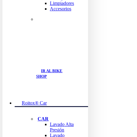
Limpiadores
Accesorios
ENCUENTRA TODO
LOS
PRODUCTOS
BIKE
IR AL BIKE
SHOP
Roitox® Car
CAR
Lavado Alta
Presión
Lavado