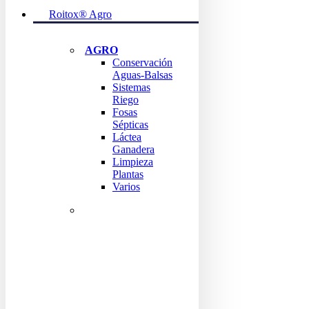
Roitox® Agro
AGRO
Conservación
Aguas-Balsas
Sistemas
Riego
Fosas
Sépticas
Láctea
Ganadera
Limpieza
Plantas
Varios
ENCUENTRA TODO
LOS
PRODUCTOS
AGRO