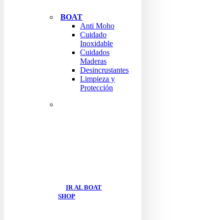
BOAT
Anti Moho
Cuidado
Inoxidable
Cuidados
Maderas
Desincrustantes
Limpieza y
Protección
ENCUENTRA TODO
LOS
PRODUCTOS
BOAT
IR AL BOAT
SHOP