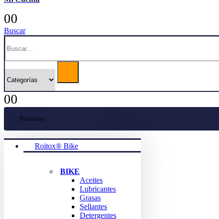
0
0
Buscar
0
0
Productos
Roitox® Bike
BIKE
Aceites
Lubricantes
Grasas
Sellantes
Detergentes