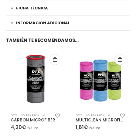
FICHA TÉCNICA
INFORMACIÓN ADICIONAL
TAMBIÉN TE RECOMENDAMOS…
DETAILING
,
RTX PREMIUM
DETAILING
,
RTX PREMIUM
CARBON MICROFIBER PRO
MULTICLEAN MICROFIBER
4,20
€
1,81
€
IVA Inc.
IVA Inc.