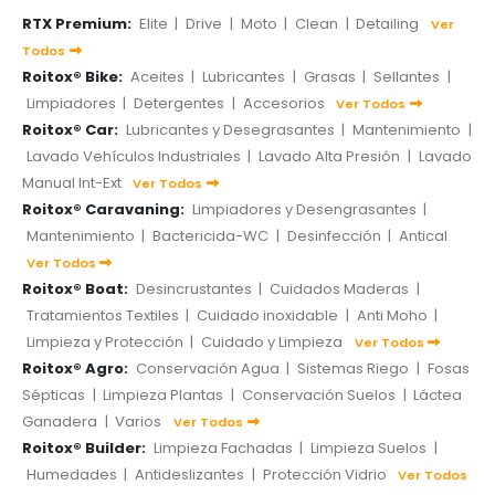
RTX Premium:
Elite
|
Drive
|
Moto
|
Clean
|
Detailing
Ver
Todos
Roitox® Bike:
Aceites
|
Lubricantes
|
Grasas
|
Sellantes
|
Limpiadores
|
Detergentes
|
Accesorios
Ver Todos
Roitox® Car:
Lubricantes y Desegrasantes
|
Mantenimiento
|
Lavado Vehículos Industriales
|
Lavado Alta Presión
|
Lavado
Manual Int-Ext
Ver Todos
Roitox® Caravaning:
Limpiadores y Desengrasantes
|
Mantenimiento
|
Bactericida-WC
|
Desinfección
|
Antical
Ver Todos
Roitox® Boat:
Desincrustantes
|
Cuidados Maderas
|
Tratamientos Textiles
|
Cuidado inoxidable
|
Anti Moho
|
Limpieza y Protección
|
Cuidado y Limpieza
Ver Todos
Roitox® Agro:
Conservación Agua
|
Sistemas Riego
|
Fosas
Sépticas
|
Limpieza Plantas
|
Conservación Suelos
|
Láctea
Ganadera
|
Varios
Ver Todos
Roitox® Builder:
Limpieza Fachadas
|
Limpieza Suelos
|
Humedades
|
Antideslizantes
|
Protección Vidrio
Ver Todos