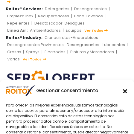
Roitox® Services:
Detergentes
|
Desengrasantes
|
Limpieza Inox
|
Recuperadores
|
Baño-Lavabos
|
Repelentes
|
Desatascador-Desagües
Línea Air
:
Ambientadores
|
Equipos
Ver Todos
Roitox® Industry:
Cianocliratos-Anaerobicos
Desengrasantes Pavimentos
Desengrasantes
Lubricantes
|
Grasas
|
Sprays
|
Electrodos
|
Pinturas y Marcadores
|
Varios
Ver Todos
Gestionar consentimiento
SOCIAL MEDIA
Para ofrecer las mejores experiencias, utilizamos tecnologías
como las cookies para almacenar y/o acceder a la información
del dispositivo. El consentimiento de estas tecnologías nos
permitirá procesar datos como el comportamiento de
navegación o las identificaciones únicas en este sitio. No
consentir o retirar el consentimiento, puede afectar negativamente