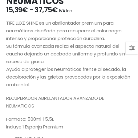
NEUMÁTICOS
Rango
15,39
€
-
37,75
€
IVA Inc.
de
precios:
TIRE LUXE SHINE es un abrillantador premium para
desde
neumáticos diseñado para recuperar el color negro
15,39€
intenso y proporcionar protección duradera.
hasta
Su fórmula avanzada realza el aspecto natural del
37,75€
caucho dejando un acabado uniforme y profundo sin
exceso de grasa.
Ayuda a proteger los neumáticos frente al secado, la
decoloración y las grietas provocadas por la exposición
ambiental.
RECUPERADOR ABRILLANTADOR AVANZADO DE
NEUMATICOS
Formato: 500ml | 5.5L
Incluye 1 Esponja Premium