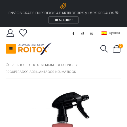
ENVÍOS GRATIS EN PEDIDOS A PARTIR DE 30€ y +50€ REGALOS 🎁
IR AL SHOP!
Español
0
SHOP
RTX PREMIUM
,
DETAILING
RECUPERADOR ABRILLANTADOR NEUMÁTICOS