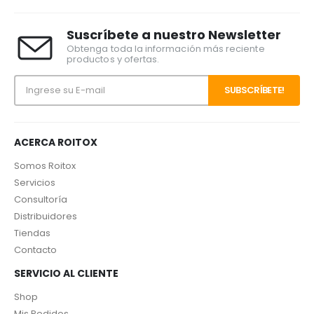
a
hasta
hasta
6€
34,70€
31,19€
Suscríbete a nuestro Newsletter
Obtenga toda la información más reciente
productos y ofertas.
ACERCA ROITOX
Somos Roitox
Servicios
Consultoría
Distribuidores
Tiendas
Contacto
SERVICIO AL CLIENTE
Shop
Mis Pedidos